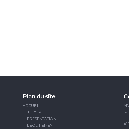
Plan du site
C
ACCUEIL
AD
LE FOYER
SA
PRÉSENTATION
EM
L’ÉQUIPEMENT