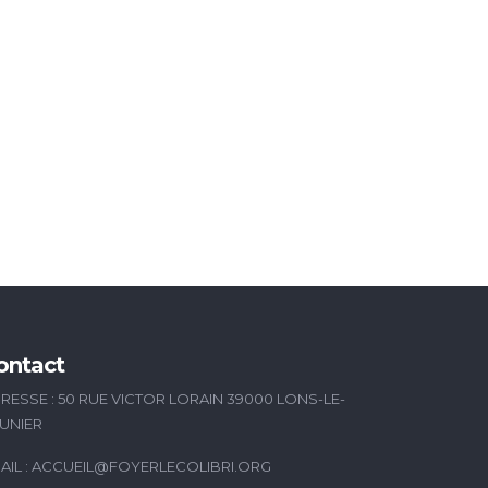
ontact
RESSE : 50 RUE VICTOR LORAIN 39000 LONS-LE-
UNIER
AIL :
ACCUEIL@FOYERLECOLIBRI.ORG