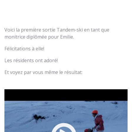
Voici la première sortie Tandem-ski en tant que
monitrice diplômée pour Emilie.
Félicitations à elle!
Les résidents ont adoré!
Et voyez par vous même le résultat: