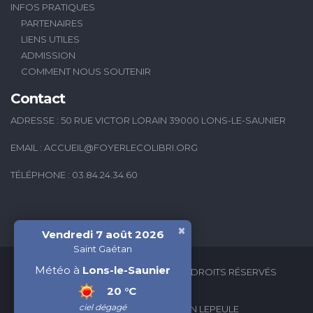
INFOS PRATIQUES
PARTENAIRES
LIENS UTILES
ADMISSION
COMMENT NOUS SOUTENIR
Contact
ADRESSE : 50 RUE VICTOR LORAIN 39000 LONS-LE-SAUNIER
EMAIL :
ACCUEIL@FOYERLECOLIBRI.ORG
TÉLÉPHONE : 03.84.24.34.60
×
Vendredi 7 août 2026
Saint Gaétan
Météo à
Lons-le-Saunier
2026 © FOYER LE COLIBRI - TOUS DROITS RÉSERVÉS
20 °C
ciel dégagé
CRÉATION WEB : VALÉRIAN LEPEULE