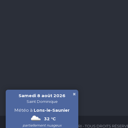
×
Samedi 8 août 2026
Saint Dominique
Météo à
Lons-le-Saunier
32 °C
partiellement nuageux
2026 © FOYER LE COLIBRI - TOUS DROITS RÉSERV