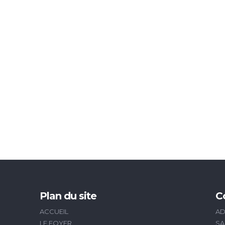
Plan du site
C
ACCUEIL
AD
LE FOYER
SA