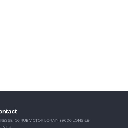
ontact
RESSE : 50 RUE VICTOR LORAIN 39000 LONS-LE-
UNIER