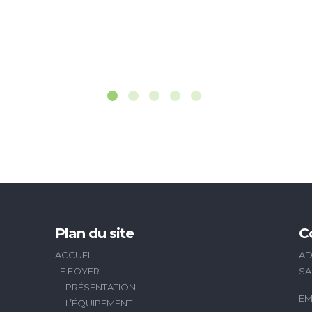
Plan du site
C
ACCUEIL
AD
LE FOYER
SA
PRÉSENTATION
EM
L’ÉQUIPEMENT