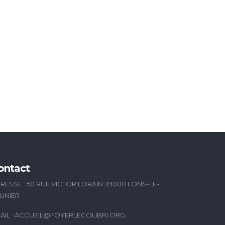
ontact
RESSE : 50 RUE VICTOR LORAIN 39000 LONS-LE-
UNIER
AIL :
ACCUEIL@FOYERLECOLIBRI.ORG