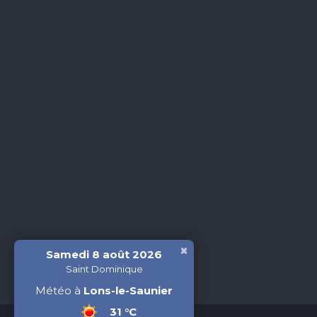
×
Samedi 8 août 2026
Saint Dominique
Météo à
Lons-le-Saunier
31 °C