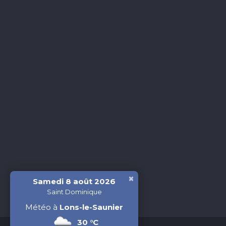
×
Samedi 8 août 2026
Saint Dominique
Météo à
Lons-le-Saunier
30 °C