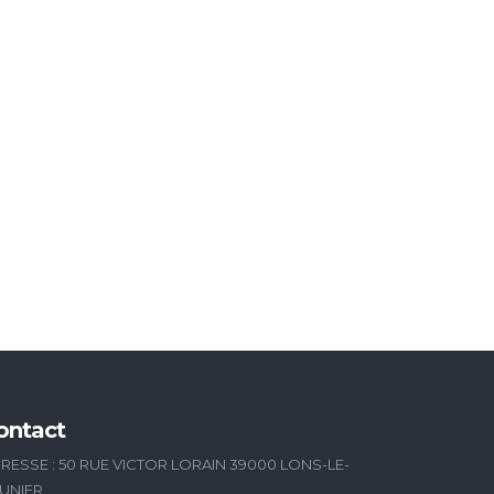
ontact
RESSE : 50 RUE VICTOR LORAIN 39000 LONS-LE-
UNIER