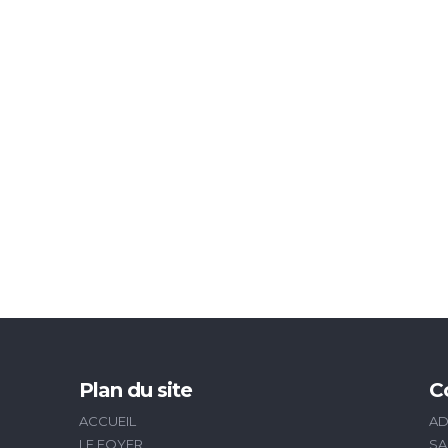
Plan du site
C
ACCUEIL
AD
LE FOYER
SA