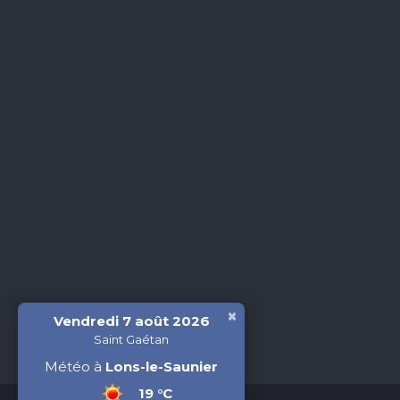
×
Vendredi 7 août 2026
Saint Gaétan
Météo à
Lons-le-Saunier
19 °C