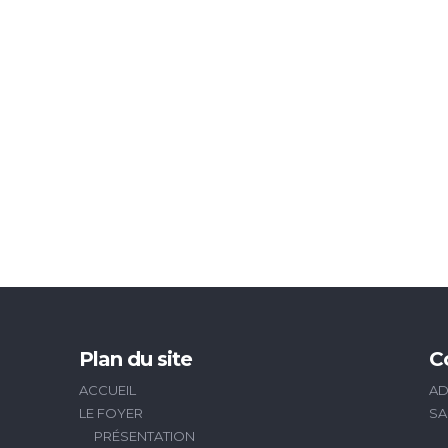
Plan du site
C
ACCUEIL
AD
LE FOYER
SA
PRÉSENTATION