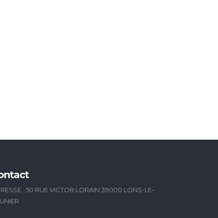
ontact
RESSE : 50 RUE VICTOR LORAIN 39000 LONS-LE-
UNIER