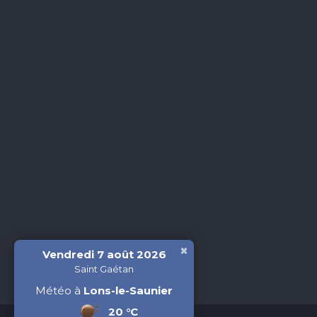
×
Vendredi 7 août 2026
Saint Gaétan
Météo à
Lons-le-Saunier
20 °C