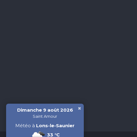
×
Dimanche 9 août 2026
Saint Amour
Météo à
Lons-le-Saunier
33 °C