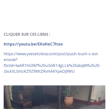
CLIQUER SUR CES LIENS :
https://youtu.be/EXoHeC7ltxo
https://www.yvesetolivia.com/post/push-bush-s-est-
envole?
fbclid=lwAR1hG9Kf%20u3xW14gLLb%20abqWflu%20-
zbckXL0mzKZ9Z9MtZRvHAKYpeDj9WU
D