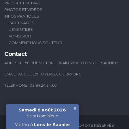
PRESSE ET MÉDIAS
PHOTOS ET VIDÉOS
INFOS PRATIQUES
PARTENAIRES
LIENS UTILES
ADMISSION
COMMENT NOUS SOUTENIR
Contact
ADRESSE : 50 RUE VICTOR LORAIN 39000 LONS-LE-SAUNIER
EMAIL :
ACCUEIL@FOYERLECOLIBRI.ORG
TÉLÉPHONE : 03.84.24.34.60
×
Samedi 8 août 2026
Saint Dominique
Météo à
Lons-le-Saunier
2026 © FOYER LE COLIBRI - TOUS DROITS RÉSERVÉS