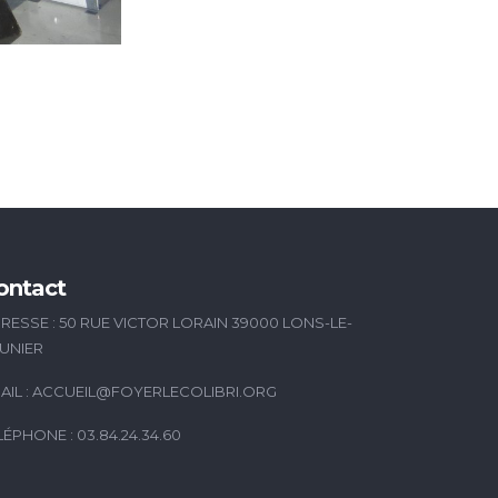
ontact
RESSE : 50 RUE VICTOR LORAIN 39000 LONS-LE-
UNIER
AIL :
ACCUEIL@FOYERLECOLIBRI.ORG
LÉPHONE : 03.84.24.34.60