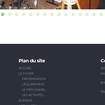
Plan du site
C
ACCUEIL
AD
LE FOYER
SA
PRÉSENTATION
EM
L’ÉQUIPEMENT
LE PERSONNEL
TÉ
LES ACTIVITÉS
AGENDA