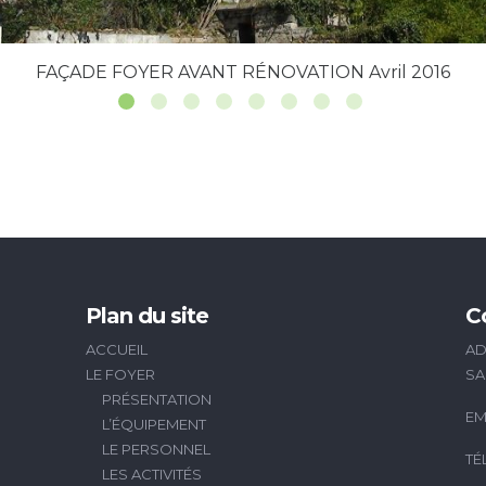
FAÇADE FOYER AVANT RÉNOVATION Avril 2016
Plan du site
C
ACCUEIL
AD
LE FOYER
SA
PRÉSENTATION
EM
L’ÉQUIPEMENT
LE PERSONNEL
TÉ
LES ACTIVITÉS