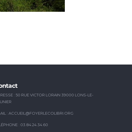
ontact
RESSE : 50 RUE VICTOR LORAIN 39000 LONS-LE-
UNIER
AIL :
ACCUEIL@FOYERLECOLIBRI.ORG
LÉPHONE : 03.84.24.34.60