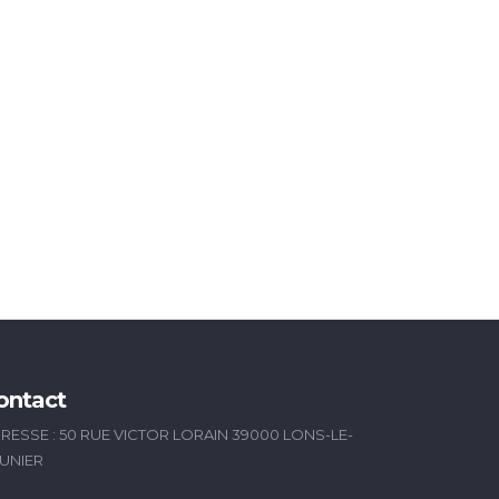
ontact
RESSE : 50 RUE VICTOR LORAIN 39000 LONS-LE-
UNIER