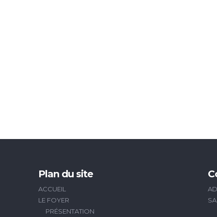
Plan du site
C
ACCUEIL
AD
LE FOYER
SA
PRÉSENTATION