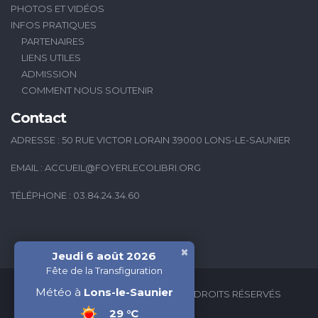
PHOTOS ET VIDÉOS
INFOS PRATIQUES
PARTENAIRES
LIENS UTILES
ADMISSION
COMMENT NOUS SOUTENIR
Contact
ADRESSE : 50 RUE VICTOR LORAIN 39000 LONS-LE-SAUNIER
EMAIL :
ACCUEIL@FOYERLECOLIBRI.ORG
TÉLÉPHONE : 03.84.24.34.60
×
Jeudi 6 août 2026
Fête de la Transfiguration
Météo à
Lons-le-Saunier
2026 © FOYER LE COLIBRI - TOUS DROITS RÉSERVÉS
29 °C