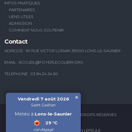
INFOS PRATIQUES
PARTENAIRES
LIENS UTILES
ADMISSION
COMMENT NOUS SOUTENIR
Contact
ADRESSE : 50 RUE VICTOR LORAIN 39000 LONS-LE-SAUNIER
EMAIL :
ACCUEIL@FOYERLECOLIBRI.ORG
TÉLÉPHONE : 03.84.24.34.60
×
Vendredi 7 août 2026
Saint Gaétan
Météo à
Lons-le-Saunier
2026 © FOYER LE COLIBRI - TOUS DROITS RÉSERVÉS
29 °C
ciel dégagé
CRÉATION WEB : VALÉRIAN LEPEULE