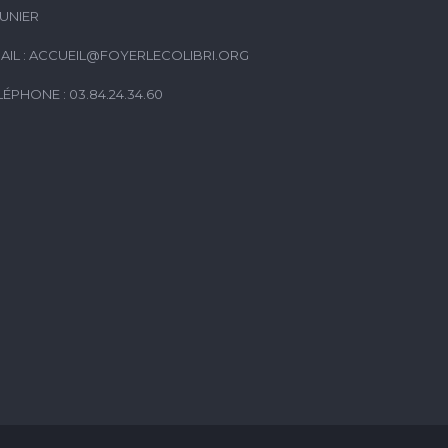
UNIER
AIL :
ACCUEIL@FOYERLECOLIBRI.ORG
LÉPHONE : 03.84.24.34.60