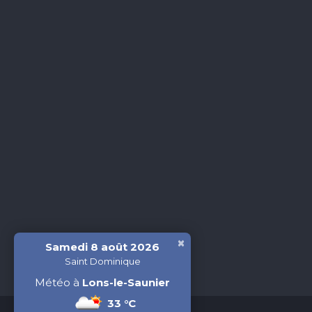
×
Samedi 8 août 2026
Saint Dominique
Météo à
Lons-le-Saunier
33 °C