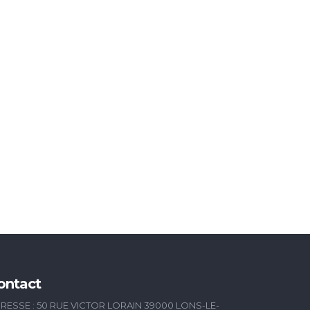
ontact
RESSE : 50 RUE VICTOR LORAIN 39000 LONS-LE-