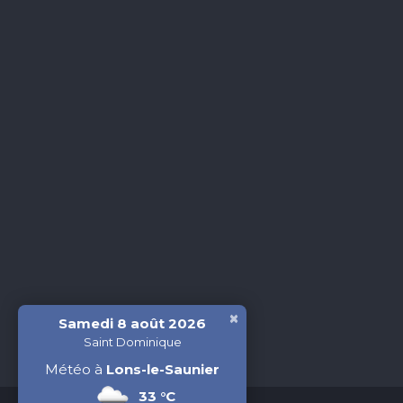
×
Samedi 8 août 2026
Saint Dominique
Météo à
Lons-le-Saunier
33 °C