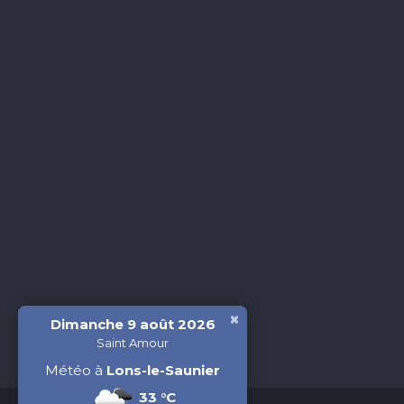
×
Dimanche 9 août 2026
Saint Amour
Météo à
Lons-le-Saunier
33 °C