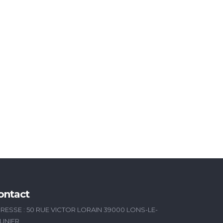
ontact
RESSE : 50 RUE VICTOR LORAIN 39000 LONS-LE-
UNIER