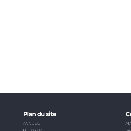
Plan du site
C
ACCUEIL
AD
LE FOYER
SA