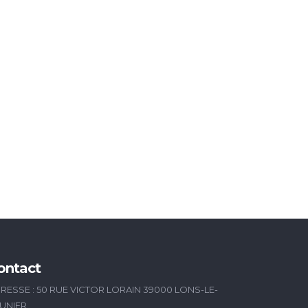
ontact
RESSE : 50 RUE VICTOR LORAIN 39000 LONS-LE-
UNIER