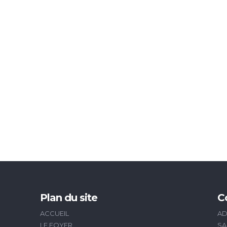
Plan du site
C
ACCUEIL
AD
LE FOYER
SA