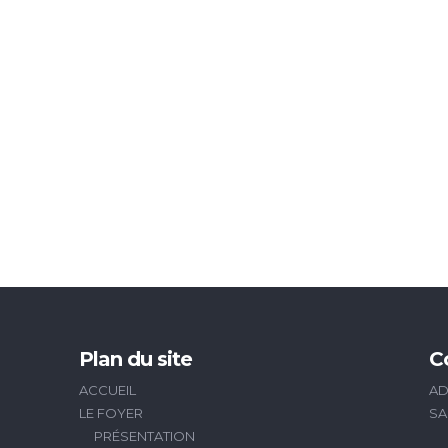
Plan du site
C
ACCUEIL
AD
LE FOYER
SA
PRÉSENTATION