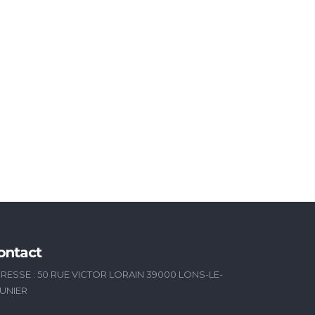
ontact
RESSE : 50 RUE VICTOR LORAIN 39000 LONS-LE-
UNIER