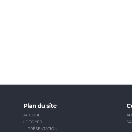
Plan du site
C
ACCUEIL
AD
LE FOYER
SA
PRÉSENTATION