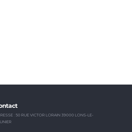
ontact
RESSE : 50 RUE VICTOR LORAIN 39000 LONS-LE-
UNIER