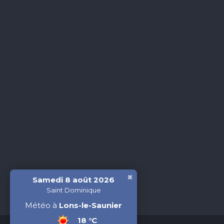
×
Samedi 8 août 2026
Saint Dominique
Météo à
Lons-le-Saunier
18 °C