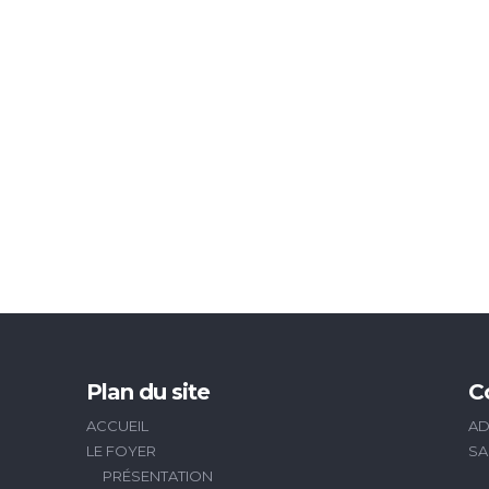
Plan du site
C
ACCUEIL
AD
LE FOYER
SA
PRÉSENTATION