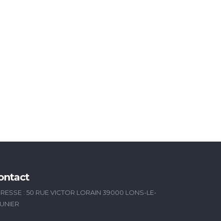
ontact
RESSE : 50 RUE VICTOR LORAIN 39000 LONS-LE-
UNIER