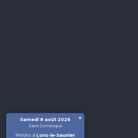
×
Samedi 8 août 2026
Saint Dominique
Météo à
Lons-le-Saunier