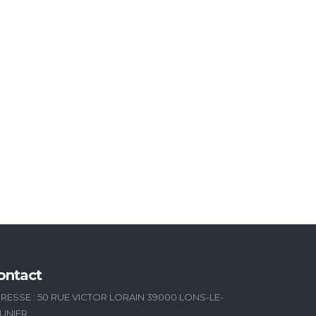
ontact
RESSE : 50 RUE VICTOR LORAIN 39000 LONS-LE-
UNIER