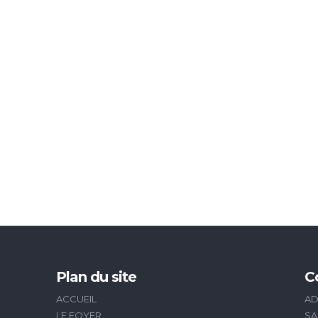
Plan du site
C
ACCUEIL
AD
LE FOYER
SA