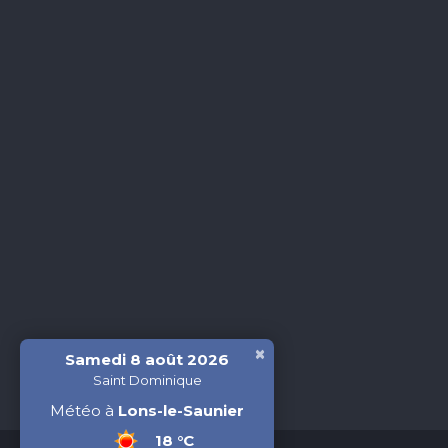
×
Samedi 8 août 2026
Saint Dominique
Météo à
Lons-le-Saunier
18 °C