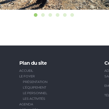
Plan du site
C
ACCUEIL
AD
LE FOYER
SA
PRÉSENTATION
EM
L’ÉQUIPEMENT
LE PERSONNEL
TÉ
LES ACTIVITÉS
AGENDA