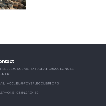
ontact
RESSE : 50 RUE VICTOR LORAIN 39000 LONS-LE-
UNIER
AIL :
ACCUEIL@FOYERLECOLIBRI.ORG
LÉPHONE : 03.84.24.34.60