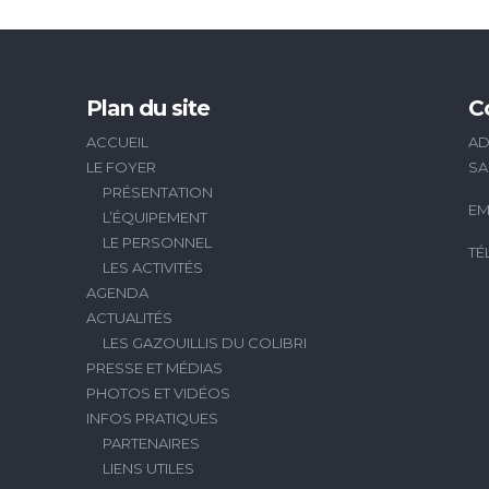
Plan du site
C
ACCUEIL
AD
LE FOYER
SA
PRÉSENTATION
EM
L’ÉQUIPEMENT
LE PERSONNEL
TÉ
LES ACTIVITÉS
AGENDA
ACTUALITÉS
LES GAZOUILLIS DU COLIBRI
PRESSE ET MÉDIAS
PHOTOS ET VIDÉOS
INFOS PRATIQUES
PARTENAIRES
LIENS UTILES