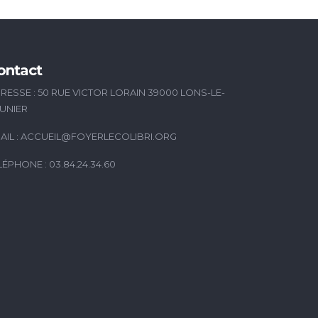
ontact
RESSE : 50 RUE VICTOR LORAIN 39000 LONS-LE-
UNIER
AIL :
ACCUEIL@FOYERLECOLIBRI.ORG
LÉPHONE : 03.84.24.34.60