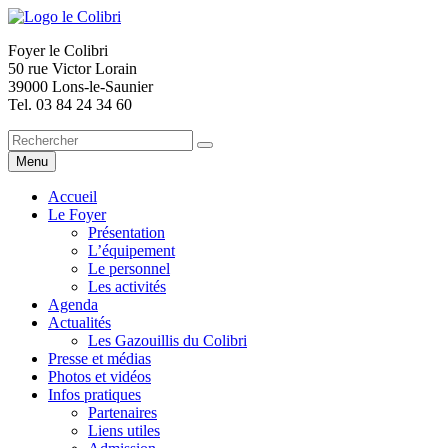
Foyer le Colibri
50 rue Victor Lorain
39000 Lons-le-Saunier
Tel. 03 84 24 34 60
Menu
Accueil
Le Foyer
Présentation
L’équipement
Le personnel
Les activités
Agenda
Actualités
Les Gazouillis du Colibri
Presse et médias
Photos et vidéos
Infos pratiques
Partenaires
Liens utiles