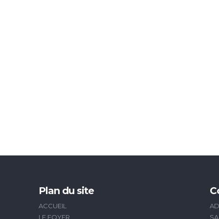
Plan du site
C
ACCUEIL
AD
LE FOYER
SA