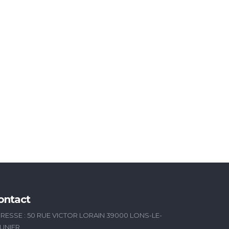
ontact
RESSE : 50 RUE VICTOR LORAIN 39000 LONS-LE-
UNIER