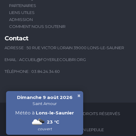
PARTENAIRES
LIENS UTILES
ADMISSION
COMMENT NOUS SOUTENIR
Contact
ADRESSE : 50 RUE VICTOR LORAIN 39000 LONS-LE-SAUNIER
EMAIL :
ACCUEIL@FOYERLECOLIBRI.ORG
TÉLÉPHONE : 03.84.24.34.60
×
Dimanche 9 août 2026
Saint Amour
Météo à
Lons-le-Saunier
2026 © FOYER LE COLIBRI - TOUS DROITS RÉSERVÉS
23 °C
couvert
CRÉATION WEB : VALÉRIAN LEPEULE