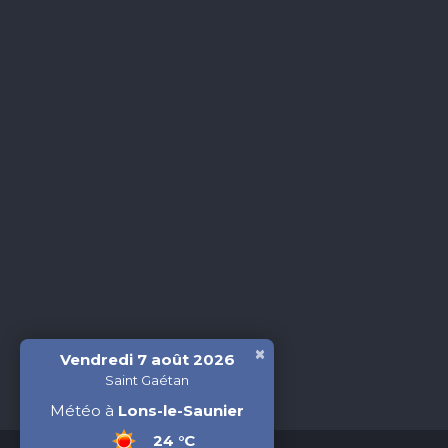
×
Vendredi 7 août 2026
Saint Gaétan
Météo à
Lons-le-Saunier
24 °C