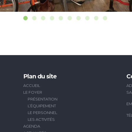
Plan du site
C
ACCUEIL
AD
LE FOYER
SA
PRÉSENTATION
EM
L’ÉQUIPEMENT
LE PERSONNEL
TÉ
LES ACTIVITÉS
AGENDA