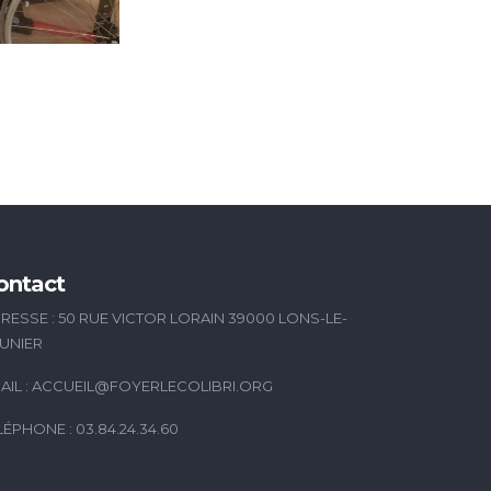
ontact
RESSE : 50 RUE VICTOR LORAIN 39000 LONS-LE-
UNIER
AIL :
ACCUEIL@FOYERLECOLIBRI.ORG
LÉPHONE : 03.84.24.34.60