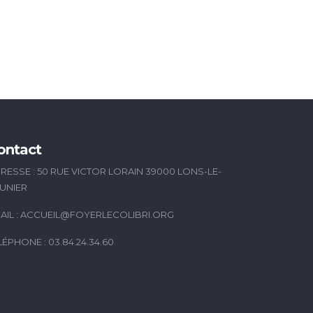
ontact
RESSE : 50 RUE VICTOR LORAIN 39000 LONS-LE-
UNIER
AIL :
ACCUEIL@FOYERLECOLIBRI.ORG
LÉPHONE : 03.84.24.34.60