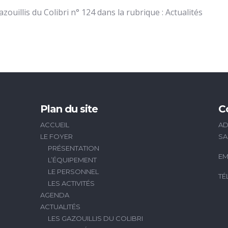
ouillis du Colibri n° 124 dans la rubrique : Actualités
Plan du site
C
ACCUEIL
AD
LE FOYER
SA
PRÉSENTATION
EM
L’ÉQUIPEMENT
LE PERSONNEL
TÉ
LES ACTIVITÉS
AGENDA
ACTUALITÉS
LES GAZOUILLIS DU COLIBRI