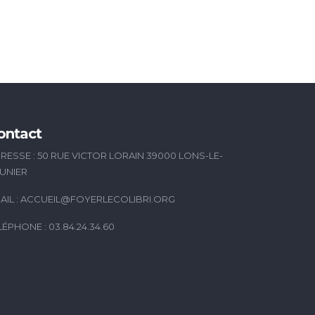
ontact
RESSE : 50 RUE VICTOR LORAIN 39000 LONS-LE-
UNIER
AIL :
ACCUEIL@FOYERLECOLIBRI.ORG
LÉPHONE : 03.84.24.34.60