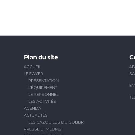
Plan du site
C
ACCUEIL
AD
LE FOYER
SA
PRÉSENTATION
EM
L’ÉQUIPEMENT
LE PERSONNEL
TÉ
LES ACTIVITÉS
AGENDA
ACTUALITÉS
LES GAZOUILLIS DU COLIBRI
PRESSE ET MÉDIAS