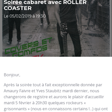
Soirée cabaret avec ROLLER
COASTER
Le 05/02/2019 à 19:30
Bonjour,
Après la soirée tout à fait exceptionnelle donnée par
Amaury Faivre et Yves Staubitz mardi dernier, nous
changerons de registre et aurons le plaisir d’accueillir
mardi 5 février à 20h30 quelques rockeurs «
grisonnants » (nous en connaissons certains !…) qui ont