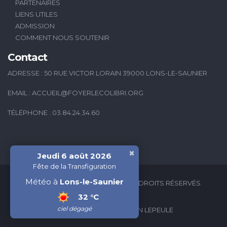
PARTENAIRES
LIENS UTILES
ADMISSION
COMMENT NOUS SOUTENIR
Contact
ADRESSE : 50 RUE VICTOR LORAIN 39000 LONS-LE-SAUNIER
EMAIL :
ACCUEIL@FOYERLECOLIBRI.ORG
TÉLÉPHONE : 03.84.24.34.60
×
Jeudi 6 août 2026
Fête de la Transfiguration
Météo à
Lons-le-Saunier
2026 © FOYER LE COLIBRI - TOUS DROITS RÉSERVÉS
32 °C
ciel dégagé
CRÉATION WEB : VALÉRIAN LEPEULE