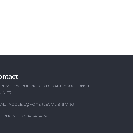
ontact
RESSE : 50 RUE VICTOR LORAIN 39000 LONS-LE-
UNIER
AIL :
ACCUEIL@FOYERLECOLIBRI.ORG
LÉPHONE : 03.84.24.34.60