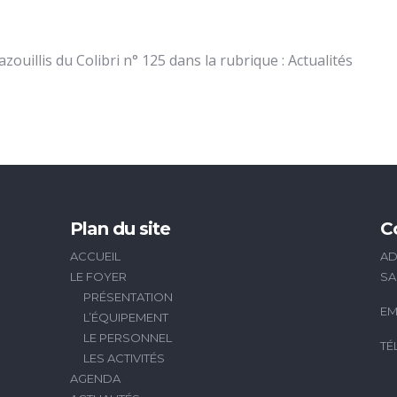
ouillis du Colibri n° 125 dans la rubrique : Actualités
Plan du site
C
ACCUEIL
AD
LE FOYER
SA
PRÉSENTATION
EM
L’ÉQUIPEMENT
LE PERSONNEL
TÉ
LES ACTIVITÉS
AGENDA