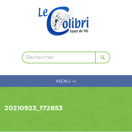
MENU
20210923_172853