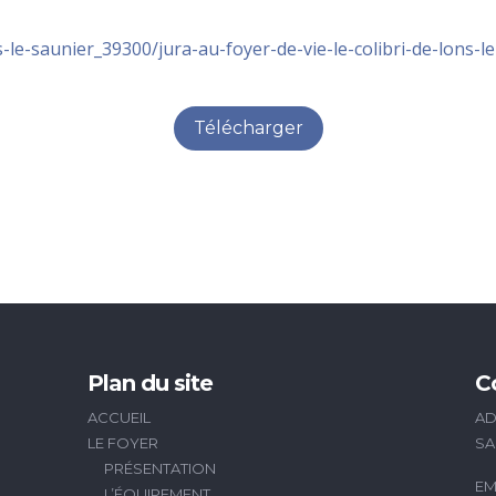
-le-saunier_39300/jura-au-foyer-de-vie-le-colibri-de-lons-l
Télécharger
Plan du site
C
ACCUEIL
AD
LE FOYER
SA
PRÉSENTATION
EM
L’ÉQUIPEMENT