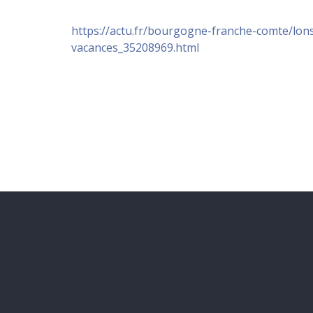
https://actu.fr/bourgogne-franche-comte/lons
vacances_35208969.html