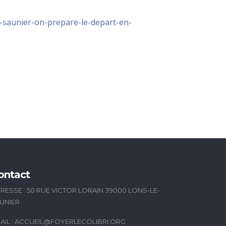
e-saunier-on-prepare-le-depart-en-
ontact
RESSE : 50 RUE VICTOR LORAIN 39000 LONS-LE-
UNIER
AIL :
ACCUEIL@FOYERLECOLIBRI.ORG