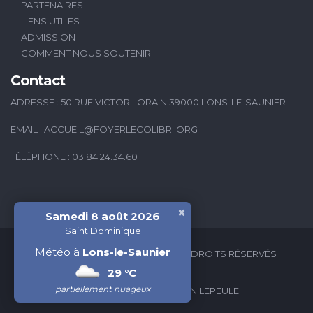
PARTENAIRES
LIENS UTILES
ADMISSION
COMMENT NOUS SOUTENIR
Contact
ADRESSE : 50 RUE VICTOR LORAIN 39000 LONS-LE-SAUNIER
EMAIL :
ACCUEIL@FOYERLECOLIBRI.ORG
TÉLÉPHONE : 03.84.24.34.60
×
Samedi 8 août 2026
Saint Dominique
Météo à
Lons-le-Saunier
2026 © FOYER LE COLIBRI - TOUS DROITS RÉSERVÉS
29 °C
partiellement nuageux
CRÉATION WEB : VALÉRIAN LEPEULE