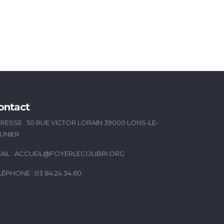
ontact
RESSE : 50 RUE VICTOR LORAIN 39000 LONS-LE-
UNIER
AIL :
ACCUEIL@FOYERLECOLIBRI.ORG
LÉPHONE : 03.84.24.34.60