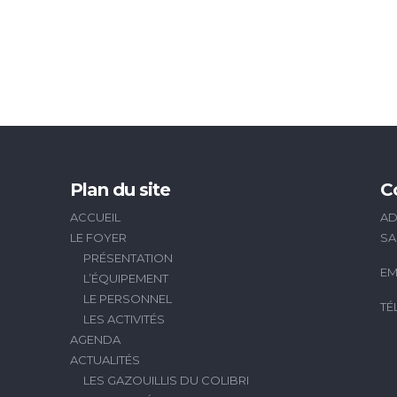
Plan du site
C
ACCUEIL
AD
LE FOYER
SA
PRÉSENTATION
EM
L’ÉQUIPEMENT
LE PERSONNEL
TÉ
LES ACTIVITÉS
AGENDA
ACTUALITÉS
LES GAZOUILLIS DU COLIBRI