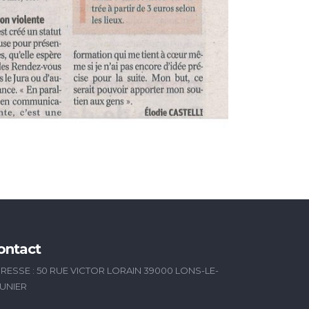
ontact
RESSE : 50 RUE VICTOR LORAIN 39000 LONS-LE-
UNIER