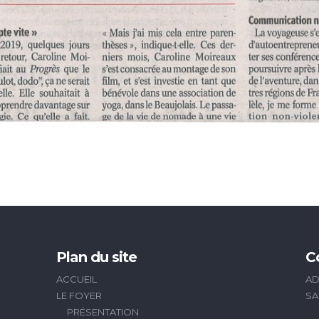
Plan du site
C
ACCUEIL
AD
LE FOYER
SA
PRÉSENTATION