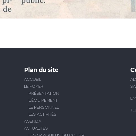
Plan du site
C
ACCUEIL
AD
LE FOYER
SA
PRÉSENTATION
EM
L’ÉQUIPEMENT
LE PERSONNEL
TÉ
LES ACTIVITÉS
AGENDA
ACTUALITÉS
LES GAZOUILLIS DU COLIBRI