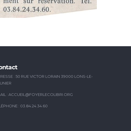
ontact
RESSE : 50 RUE VICTOR LORAIN 39000 LONS-LE-
UNIER
AIL :
ACCUEIL@FOYERLECOLIBRI.ORG
LÉPHONE : 03.84.24.34.60