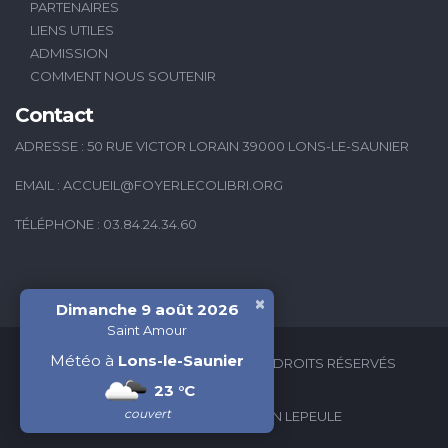
PARTENAIRES
LIENS UTILES
ADMISSION
COMMENT NOUS SOUTENIR
Contact
ADRESSE : 50 RUE VICTOR LORAIN 39000 LONS-LE-SAUNIER
EMAIL :
ACCUEIL@FOYERLECOLIBRI.ORG
TÉLÉPHONE : 03.84.24.34.60
×
Dimanche 9 août 2026
Saint Amour
Météo à
Lons-le-Saunier
2026 © FOYER LE COLIBRI - TOUS DROITS RÉSERVÉS
23 °C
couvert
CRÉATION WEB : VALÉRIAN LEPEULE