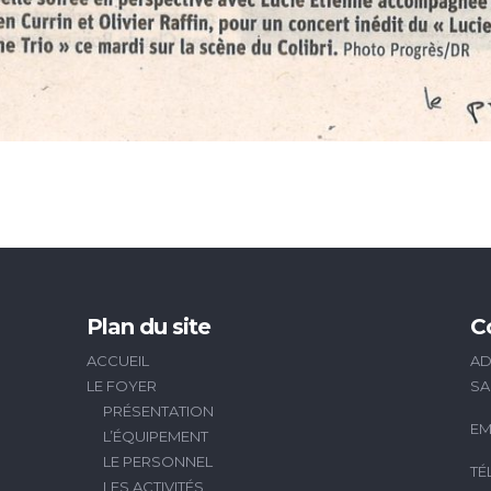
Plan du site
C
ACCUEIL
AD
LE FOYER
SA
PRÉSENTATION
EM
L’ÉQUIPEMENT
LE PERSONNEL
TÉ
LES ACTIVITÉS