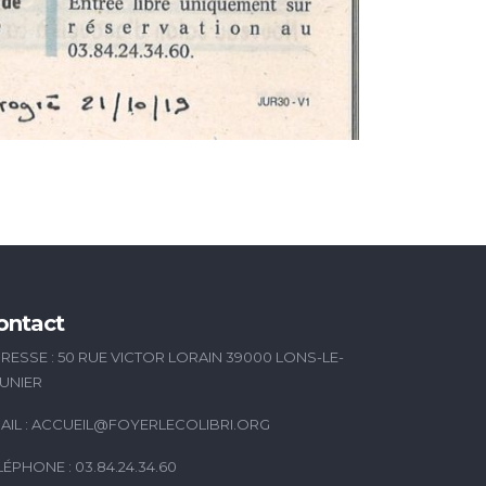
ontact
RESSE : 50 RUE VICTOR LORAIN 39000 LONS-LE-
UNIER
AIL :
ACCUEIL@FOYERLECOLIBRI.ORG
LÉPHONE : 03.84.24.34.60